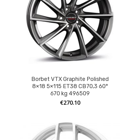
Borbet VTX Graphite Polished
8×18 5×115 ET38 CB70,3 60°
670 kg 496509
€
270.10