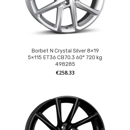
Borbet N Crystal Silver 8×19
5×115 ET36 CB70.3 60° 720 kg
498285
€
258.33