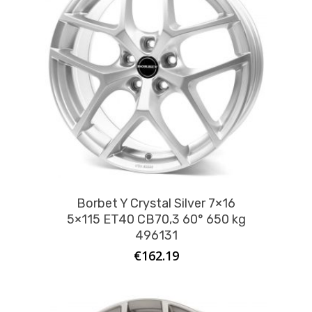
Borbet Y Crystal Silver 7×16
5×115 ET40 CB70,3 60° 650 kg
496131
€
162.19