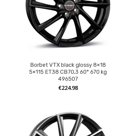
Borbet VTX black glossy 8×18
5×115 ET38 CB70,3 60° 670 kg
496507
€
224.98