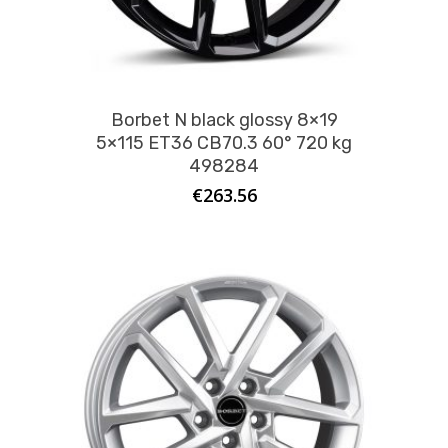
Borbet N black glossy 8×19
5×115 ET36 CB70.3 60° 720 kg
498284
€
263.56