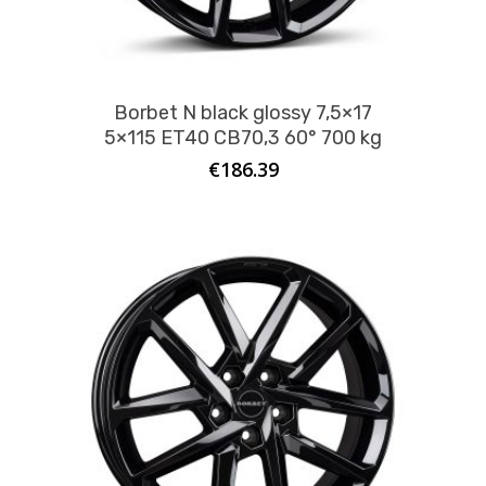
Borbet N black glossy 7,5×17
5×115 ET40 CB70,3 60° 700 kg
€
186.39