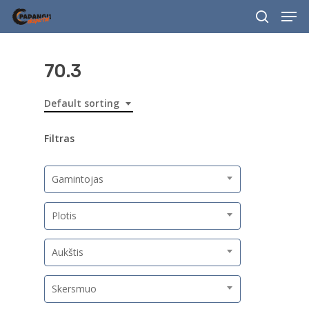
Men
Skip
to
search
main
content
70.3
Default sorting
Filtras
Gamintojas
Plotis
Aukštis
Skersmuo