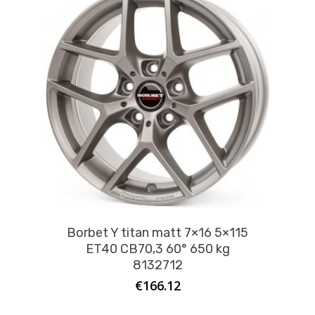
Borbet Y titan matt 7×16 5×115
ET40 CB70,3 60° 650 kg
8132712
€
166.12