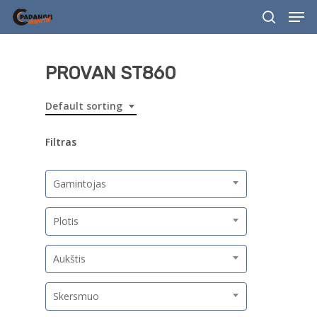
Men
Skip
to
search
main
content
PROVAN ST860
Default sorting
Filtras
Gamintojas
Plotis
Aukštis
Skersmuo