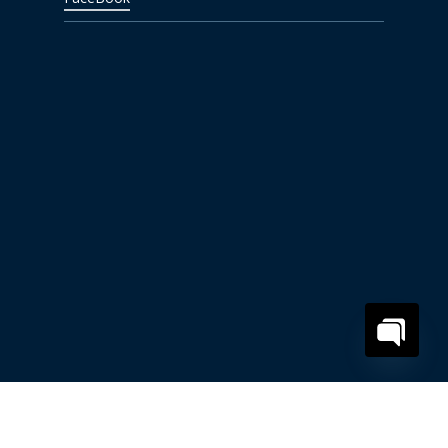
Open
chaty