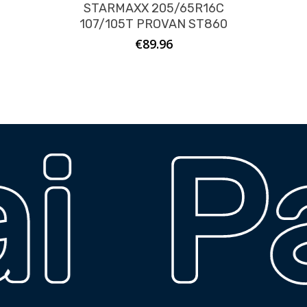
STARMAXX 205/65R16C
107/105T PROVAN ST860
€
89.96
i
Pa