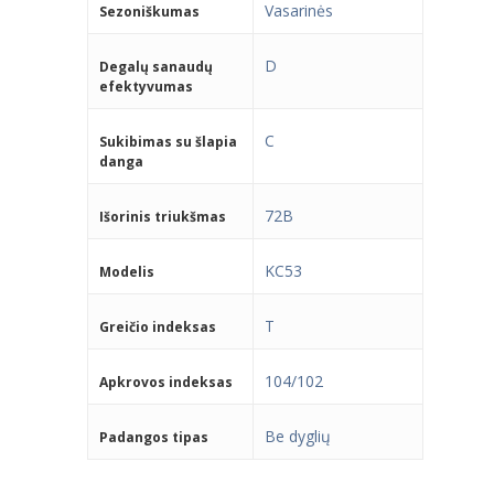
Vasarinės
Sezoniškumas
D
Degalų sanaudų
efektyvumas
C
Sukibimas su šlapia
danga
72B
Išorinis triukšmas
KC53
Modelis
T
Greičio indeksas
104/102
Apkrovos indeksas
Be dyglių
Padangos tipas