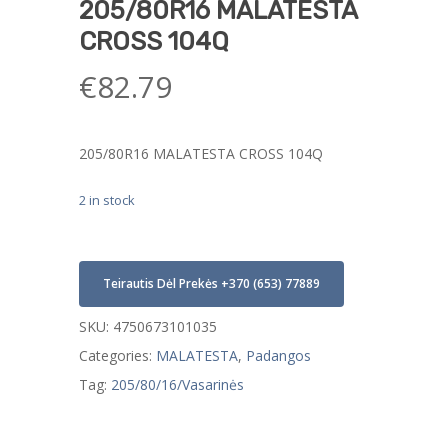
205/80R16 MALATESTA
CROSS 104Q
€
82.79
205/80R16 MALATESTA CROSS 104Q
2 in stock
Teirautis Dėl Prekės +370 (653) 77889
SKU:
4750673101035
Categories:
MALATESTA
,
Padangos
Tag:
205/80/16/Vasarinės