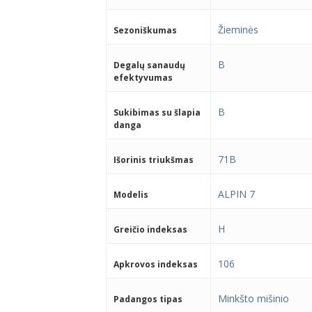
Žieminės
Sezoniškumas
B
Degalų sanaudų
efektyvumas
B
Sukibimas su šlapia
danga
71B
Išorinis triukšmas
ALPIN 7
Modelis
H
Greičio indeksas
106
Apkrovos indeksas
Minkšto mišinio
Padangos tipas