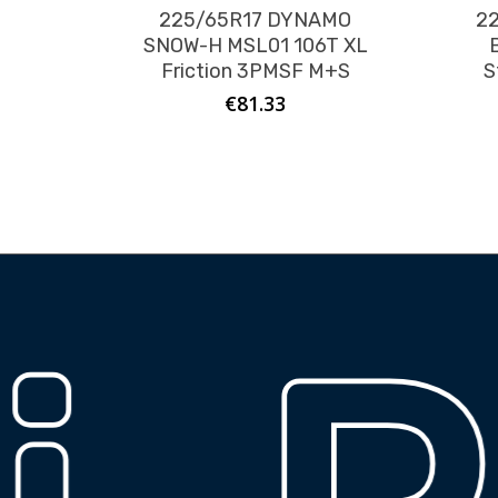
225/65R17 DYNAMO
22
SNOW-H MSL01 106T XL
Friction 3PMSF M+S
S
€
81.33