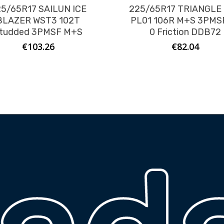
5/65R17 SAILUN ICE
225/65R17 TRIANGLE
BLAZER WST3 102T
PL01 106R M+S 3PMS
tudded 3PMSF M+S
0 Friction DDB72
€
103.26
€
82.04