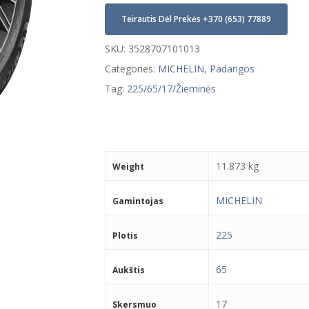
Teirautis Dėl Prekės +370 (653) 77889
SKU:
3528707101013
Categories:
MICHELIN
,
Padangos
Tag:
225/65/17/Žieminės
11.873 kg
Weight
MICHELIN
Gamintojas
225
Plotis
65
Aukštis
17
Skersmuo