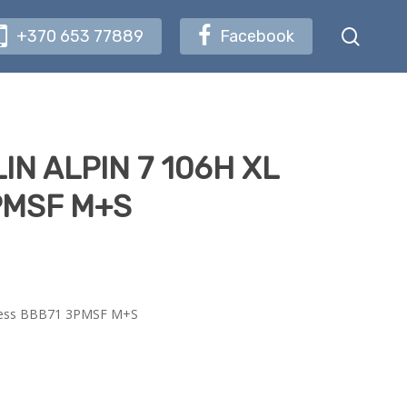
searc
+370 653 77889
Facebook
IN ALPIN 7 106H XL
PMSF M+S
less BBB71 3PMSF M+S