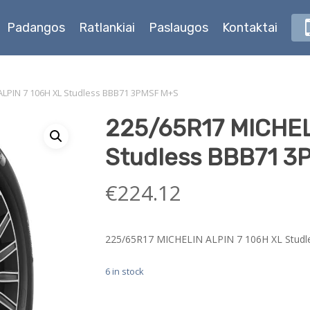
Padangos
Ratlankiai
Paslaugos
Kontaktai
ALPIN 7 106H XL Studless BBB71 3PMSF M+S
225/65R17 MICHEL
Studless BBB71 3
€
224.12
225/65R17 MICHELIN ALPIN 7 106H XL Stud
6 in stock