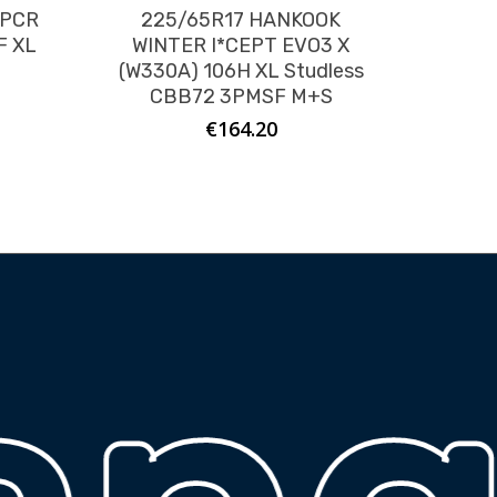
 PCR
225/65R17 HANKOOK
F XL
WINTER I*CEPT EVO3 X
(W330A) 106H XL Studless
CBB72 3PMSF M+S
€
164.20