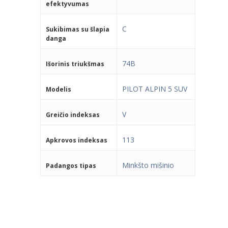
efektyvumas
C
Sukibimas su šlapia
danga
74B
Išorinis triukšmas
PILOT ALPIN 5 SUV
Modelis
V
Greičio indeksas
113
Apkrovos indeksas
Minkšto mišinio
Padangos tipas