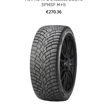
3PMSF M+S
€
270.36