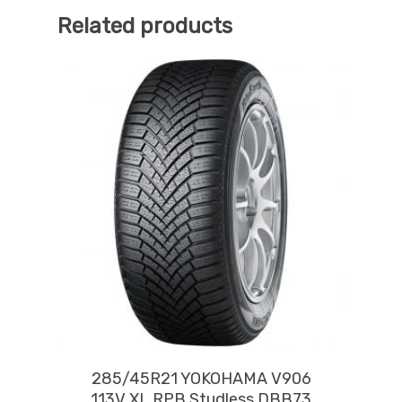
Related products
285/45R21 YOKOHAMA V906
113V XL RPB Studless DBB73