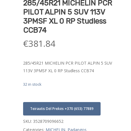
285/45R21 MICHELIN PCR
PILOT ALPIN 5 SUV 113V
3PMSF XL 0 RP Studless
CCB74
€
381.84
285/45R21 MICHELIN PCR PILOT ALPIN 5 SUV
113V 3PMSF XL 0 RP Studless CCB74
32 in stock
Teirautis Dėl Prekės +370 (653) 77889
SKU:
3528709096652
Categories:
MICHELIN
,
Padangos