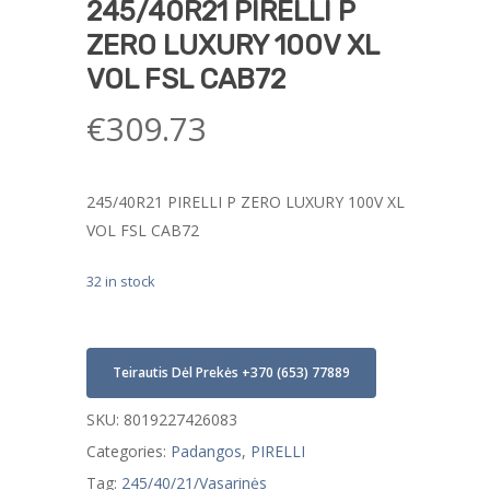
245/40R21 PIRELLI P
ZERO LUXURY 100V XL
VOL FSL CAB72
€
309.73
245/40R21 PIRELLI P ZERO LUXURY 100V XL
VOL FSL CAB72
32 in stock
Teirautis Dėl Prekės +370 (653) 77889
SKU:
8019227426083
Categories:
Padangos
,
PIRELLI
Tag:
245/40/21/Vasarinės