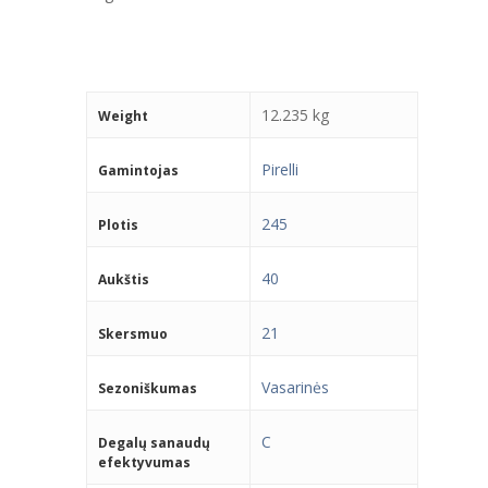
12.235 kg
Weight
Pirelli
Gamintojas
245
Plotis
40
Aukštis
21
Skersmuo
Vasarinės
Sezoniškumas
C
Degalų sanaudų
efektyvumas