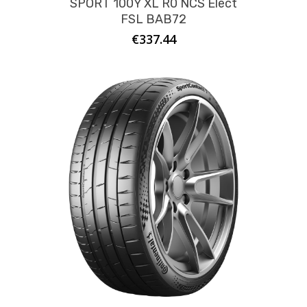
SPORT 100Y XL R0 NCS Elect
FSL BAB72
€
337.44