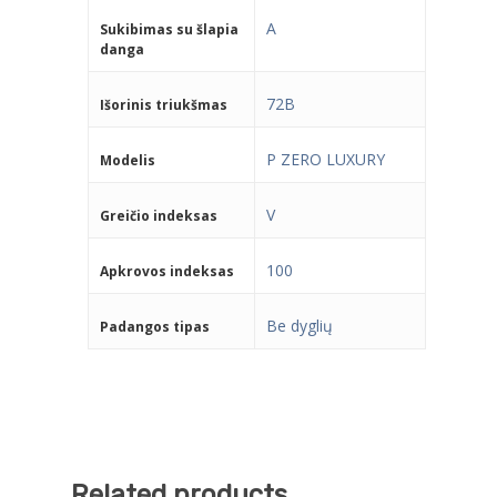
A
Sukibimas su šlapia
danga
72B
Išorinis triukšmas
P ZERO LUXURY
Modelis
V
Greičio indeksas
100
Apkrovos indeksas
Be dyglių
Padangos tipas
Related products