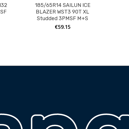
I32
185/65R14 SAILUN ICE
MSF
BLAZER WST3 90T XL
Studded 3PMSF M+S
€
59.15