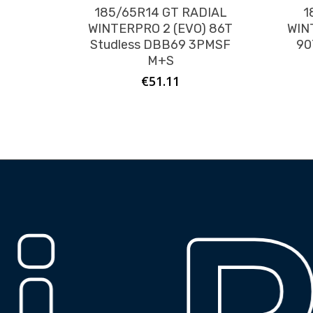
185/65R14 GT RADIAL
1
WINTERPRO 2 (EVO) 86T
WIN
Studless DBB69 3PMSF
90
M+S
€
51.11