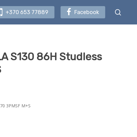
searc
+370 653 77889
Facebook
A S130 86H Studless
S
B70 3PMSF M+S