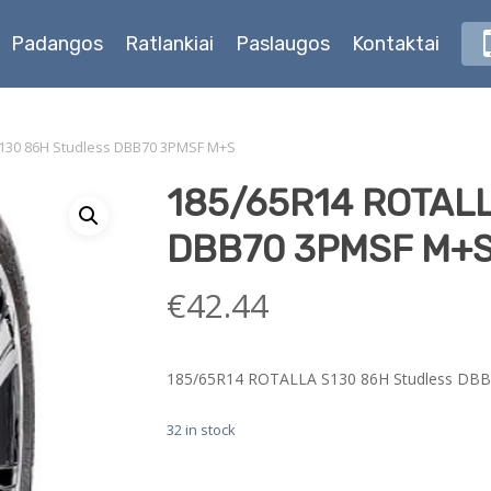
Padangos
Ratlankiai
Paslaugos
Kontaktai
130 86H Studless DBB70 3PMSF M+S
185/65R14 ROTALL
DBB70 3PMSF M+
€
42.44
185/65R14 ROTALLA S130 86H Studless DB
32 in stock