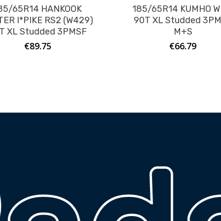
85/65R14 HANKOOK
185/65R14 KUMHO W
TER I*PIKE RS2 (W429)
90T XL Studded 3P
T XL Studded 3PMSF
M+S
€
89.75
€
66.79