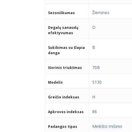
Žieminės
Sezoniškumas
D
Degalų sanaudų
efektyvumas
B
Sukibimas su šlapia
danga
70B
Išorinis triukšmas
S130
Modelis
H
Greičio indeksas
86
Apkrovos indeksas
Minkšto mišinio
Padangos tipas