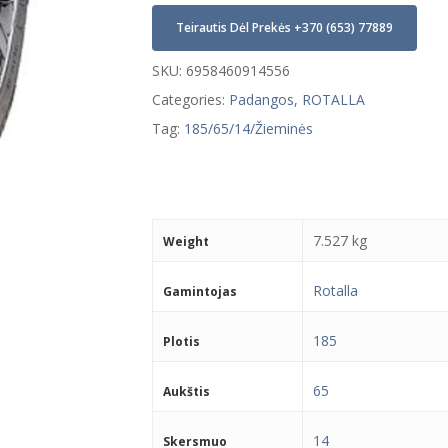
Teirautis Dėl Prekės +370 (653) 77889
SKU:
6958460914556
Categories:
Padangos
,
ROTALLA
Tag:
185/65/14/Žieminės
7.527 kg
Weight
Rotalla
Gamintojas
185
Plotis
65
Aukštis
14
Skersmuo