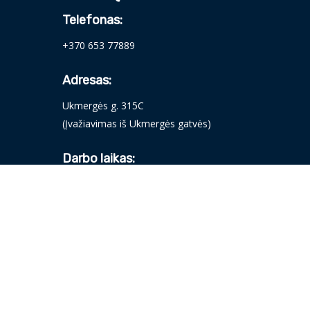
Telefonas:
+370 653 77889
Adresas:
Ukmergės g. 315C
(Įvažiavimas iš Ukmergės gatvės)
Darbo laikas:
Pirmadienis - Penktadienis: 09:00 - 18:00
Šeštadienis: 09:00 - 14:00
Sekmadienis: nedirbame
FaceBook