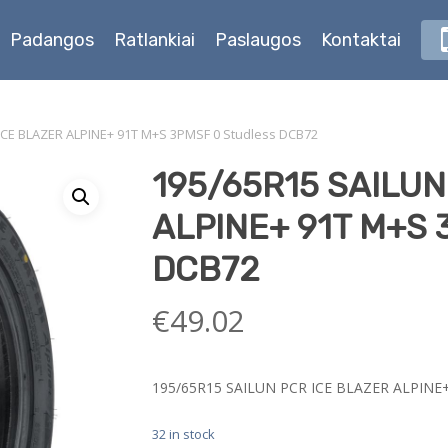
Padangos
Ratlankiai
Paslaugos
Kontaktai
ICE BLAZER ALPINE+ 91T M+S 3PMSF 0 Studless DCB72
195/65R15 SAILUN
ALPINE+ 91T M+S 
DCB72
€
49.02
195/65R15 SAILUN PCR ICE BLAZER ALPINE
32 in stock