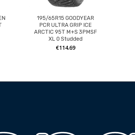
EN
195/65R15 GOODYEAR
T
PCR ULTRA GRIP ICE
ARCTIC 95T M+S 3PMSF
XL 0 Studded
€
114.69