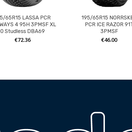
95/65R15 LASSA PCR
195/65R15 NORRSK
WAYS 4 95H 3PMSF XL
PCR ICE RAZOR 91
0 Studless DBA69
3PMSF
€
72.36
€
46.00