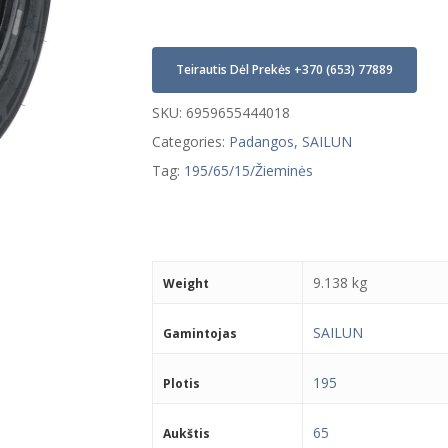
Teirautis Dėl Prekės +370 (653) 77889
SKU:
6959655444018
Categories:
Padangos
,
SAILUN
Tag:
195/65/15/Žieminės
9.138 kg
Weight
SAILUN
Gamintojas
195
Plotis
65
Aukštis