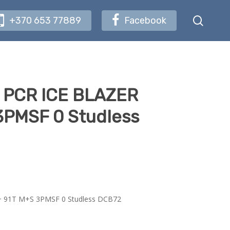
searc
+370 653 77889
Facebook
 PCR ICE BLAZER
3PMSF 0 Studless
+ 91T M+S 3PMSF 0 Studless DCB72