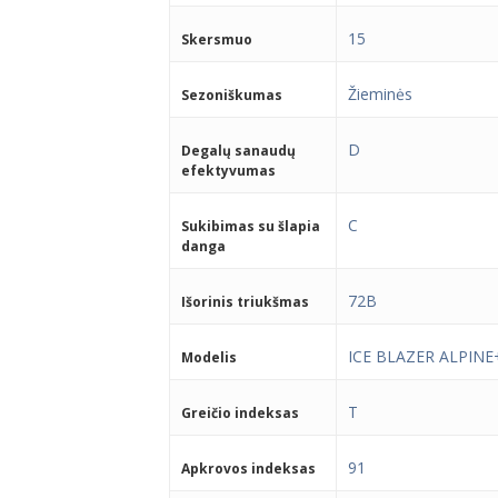
15
Skersmuo
Žieminės
Sezoniškumas
D
Degalų sanaudų
efektyvumas
C
Sukibimas su šlapia
danga
72B
Išorinis triukšmas
ICE BLAZER ALPINE
Modelis
T
Greičio indeksas
91
Apkrovos indeksas