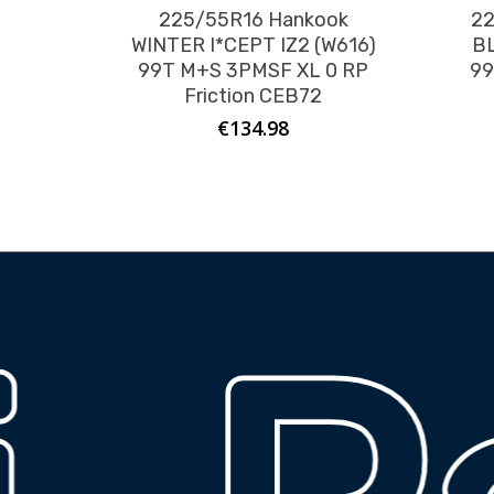
225/55R16 Hankook
22
WINTER I*CEPT IZ2 (W616)
B
99T M+S 3PMSF XL 0 RP
99
Friction CEB72
€
134.98