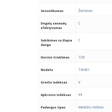
Žieminės
Sezoniškumas
C
Degalų sanaudų
efektyvumas
C
Sukibimas su šlapia
danga
72B
Išorinis triukšmas
TW401
Modelis
V
Greičio indeksas
99
Apkrovos indeksas
Minkšto mišinio
Padangos tipas