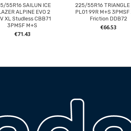
5/55R16 SAILUN ICE
225/55R16 TRIANGLE
LAZER ALPINE EVO 2
PL01 99R M+S 3PMSF 
V XL Studless CBB71
Friction DDB72
3PMSF M+S
€
66.53
€
71.43