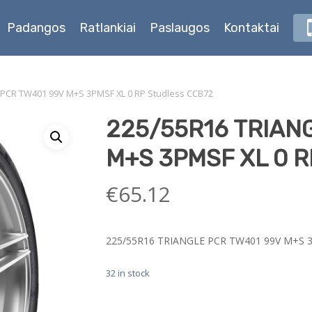
Padangos
Ratlankiai
Paslaugos
Kontaktai
 PCR TW401 99V M+S 3PMSF XL 0 RP Studless CCB72
225/55R16 TRIAN
M+S 3PMSF XL 0 R
€
65.12
225/55R16 TRIANGLE PCR TW401 99V M+S 3
32 in stock