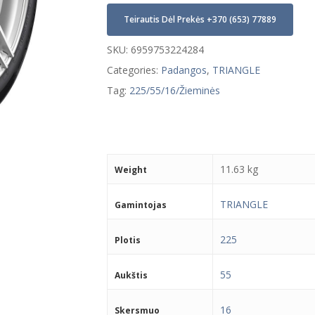
Teirautis Dėl Prekės +370 (653) 77889
SKU:
6959753224284
Categories:
Padangos
,
TRIANGLE
Tag:
225/55/16/Žieminės
11.63 kg
Weight
TRIANGLE
Gamintojas
225
Plotis
55
Aukštis
16
Skersmuo