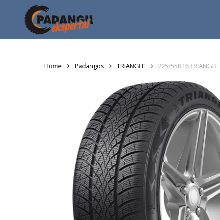
Skip
to
main
content
Home
Padangos
TRIANGLE
225/55R16 TRIANGLE