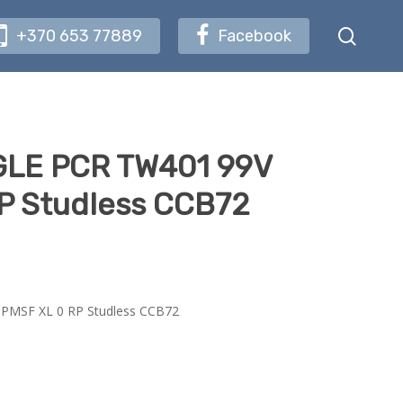
searc
+370 653 77889
Facebook
GLE PCR TW401 99V
P Studless CCB72
PMSF XL 0 RP Studless CCB72