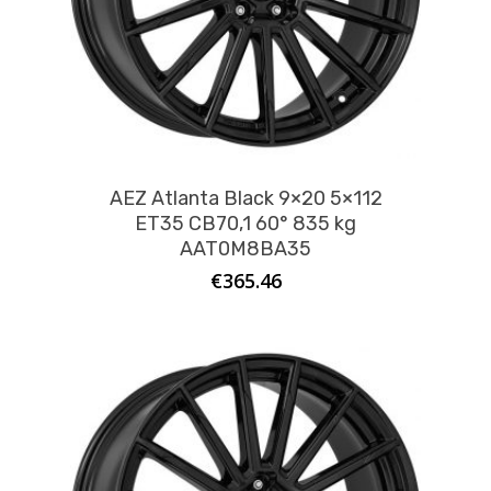
AEZ Atlanta Black 9×20 5×112
ET35 CB70,1 60° 835 kg
AAT0M8BA35
€
365.46