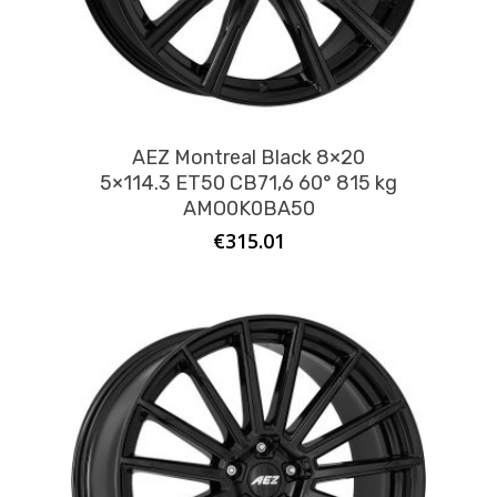
AEZ Montreal Black 8×20
5×114.3 ET50 CB71,6 60° 815 kg
AMO0K0BA50
€
315.01