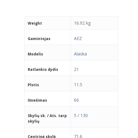
16.92 kg
Weight
AEZ
Gamintojas
Alaska
Modelis
21
Ratlankio dydis
11.5
Plotis
66
Išnešimas
5 / 130
Skylių sk. / Ats. tarp
skylių
71.6
Centrinė skylė