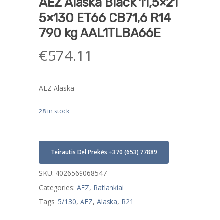
AEZ Alaska Black 11,5×21
5×130 ET66 CB71,6 R14
790 kg AAL1TLBA66E
€
574.11
AEZ Alaska
28 in stock
Teirautis Dėl Prekės +370 (653) 77889
SKU:
4026569068547
Categories:
AEZ
,
Ratlankiai
Tags:
5/130
,
AEZ
,
Alaska
,
R21