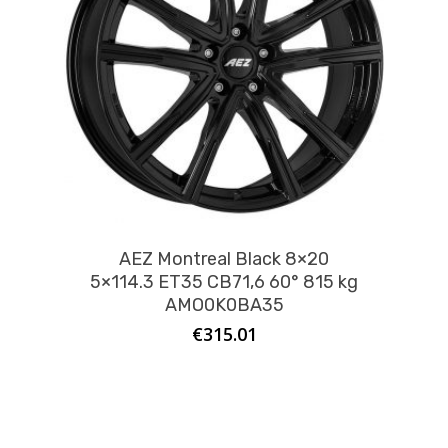
AEZ Montreal Black 8×20
5×114.3 ET35 CB71,6 60° 815 kg
AMO0K0BA35
€
315.01