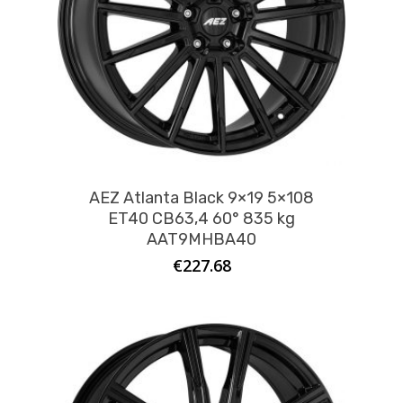
AEZ Atlanta Black 9×19 5×108
ET40 CB63,4 60° 835 kg
AAT9MHBA40
€
227.68