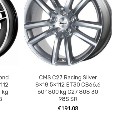
ond
CMS C27 Racing Silver
×112
8×18 5×112 ET30 CB66,6
 kg
60° 800 kg C27 808 30
B
98S SR
€
191.08