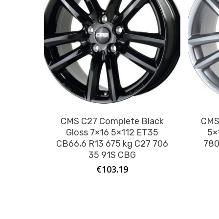
CMS C27 Complete Black
CMS 
Gloss 7×16 5×112 ET35
5×
CB66,6 R13 675 kg C27 706
780
35 91S CBG
€
103.19