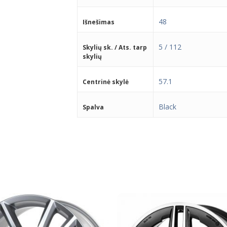
48
Išnešimas
5 / 112
Skylių sk. / Ats. tarp
skylių
57.1
Centrinė skylė
Black
Spalva