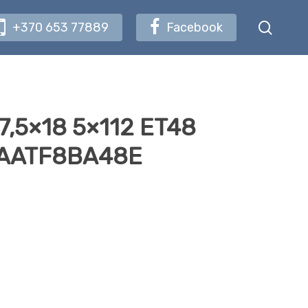
searc
+370 653 77889
Facebook
 7,5×18 5×112 ET48
g AATF8BA48E