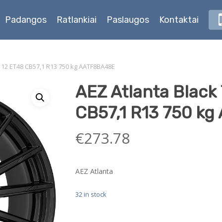
Padangos
Ratlankiai
Paslaugos
Kontaktai
×112 ET48 CB57,1 R13 750 kg AATF8BA48E
AEZ Atlanta Black
CB57,1 R13 750 k
€
273.78
AEZ Atlanta
32 in stock