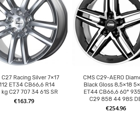
C27 Racing Silver 7×17
CMS C29-AERO Diam
112 ET34 CB66,6 R14
Black Gloss 8,5×18 5
 kg C27 707 34 61S SR
ET44 CB66,6 60° 935
C29 858 44 98S D
€
163.79
€
254.96