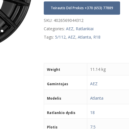
Teirautis Dėl Prekės +370 (653) 77889
SKU:
4026569044312
Categories:
AEZ
,
Ratlankiai
Tags:
5/112
,
AEZ
,
Atlanta
,
R18
11.14 kg
Weight
AEZ
Gamintojas
Atlanta
Modelis
18
Ratlankio dydis
7.5
Plotis