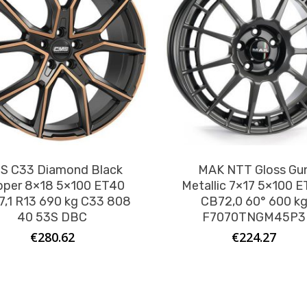
S C33 Diamond Black
MAK NTT Gloss Gu
per 8×18 5×100 ET40
Metallic 7×17 5×100 
,1 R13 690 kg C33 808
CB72,0 60° 600 k
40 53S DBC
F7070TNGM45P3
€
280.62
€
224.27