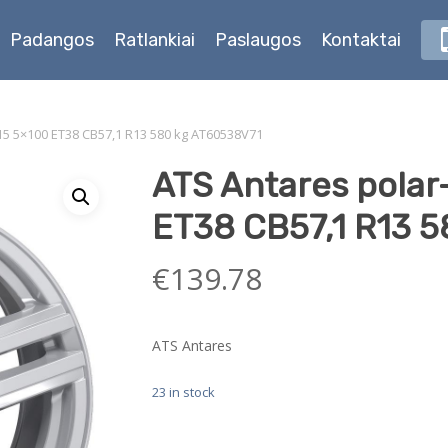
Padangos
Ratlankiai
Paslaugos
Kontaktai
×15 5×100 ET38 CB57,1 R13 580 kg AT60538V71
ATS Antares polar-
ET38 CB57,1 R13 
€
139.78
ATS Antares
23 in stock