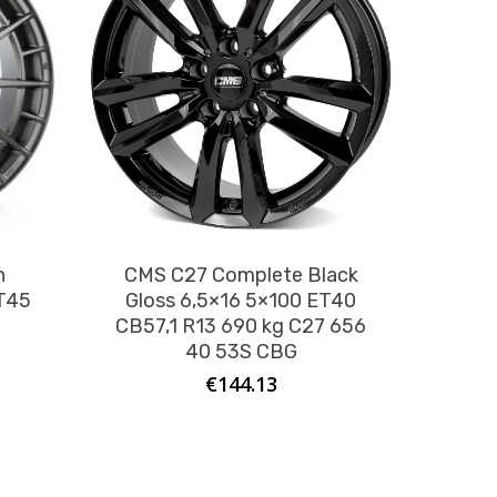
n
CMS C27 Complete Black
ET45
Gloss 6,5×16 5×100 ET40
g
CB57,1 R13 690 kg C27 656
40 53S CBG
€
144.13