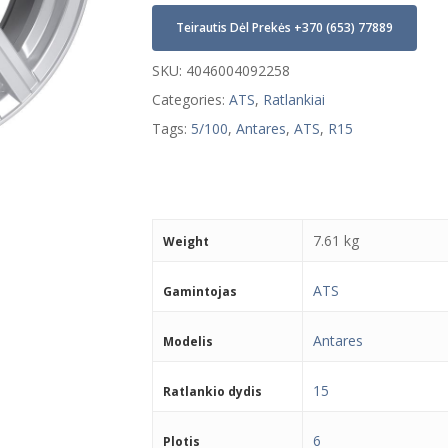
Teirautis Dėl Prekės +370 (653) 77889
SKU:
4046004092258
Categories:
ATS
,
Ratlankiai
Tags:
5/100
,
Antares
,
ATS
,
R15
7.61 kg
Weight
ATS
Gamintojas
Antares
Modelis
15
Ratlankio dydis
6
Plotis