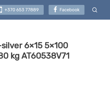
searc
+370 653 77889
Facebook
silver 6×15 5×100
580 kg AT60538V71