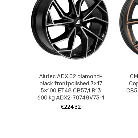
Alutec ADX.02 diamond-
CM
black frontpolished 7×17
Cop
5×100 ET48 CB57,1 R13
CB57
600 kg ADX2-70748V73-1
€
224.32