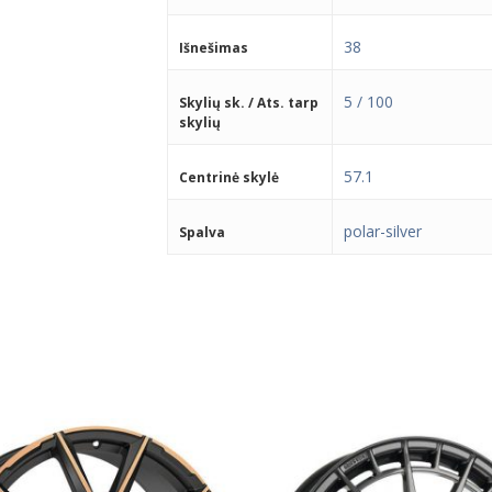
38
Išnešimas
5 / 100
Skylių sk. / Ats. tarp
skylių
57.1
Centrinė skylė
polar-silver
Spalva