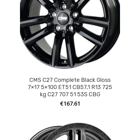
CMS C27 Complete Black Gloss
7×17 5×100 ET51 CB57,1 R13 725
kg C27 707 51 53S CBG
€
167.61