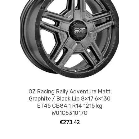
OZ Racing Rally Adventure Matt
Graphite / Black Lip 8×17 6×130
ET45 CB84,1 R14 1215 kg
W01C531017G
€
273.42