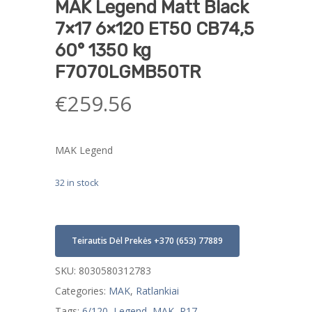
MAK Legend Matt Black
7×17 6×120 ET50 CB74,5
60° 1350 kg
F7070LGMB50TR
€
259.56
MAK Legend
32 in stock
Teirautis Dėl Prekės +370 (653) 77889
SKU:
8030580312783
Categories:
MAK
,
Ratlankiai
Tags:
6/120
,
Legend
,
MAK
,
R17