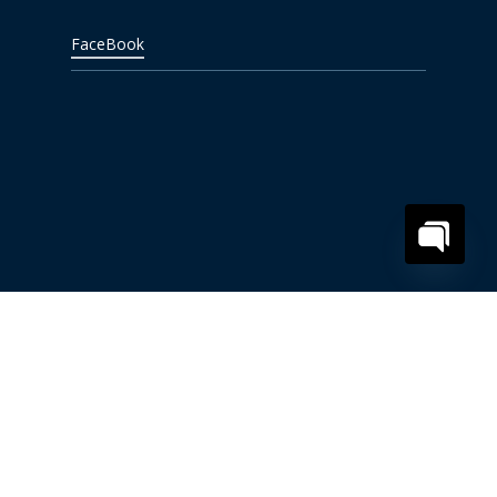
FaceBook
Open
chaty