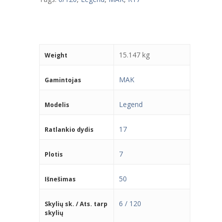
15.147 kg
Weight
MAK
Gamintojas
Legend
Modelis
17
Ratlankio dydis
7
Plotis
50
Išnešimas
6 / 120
Skylių sk. / Ats. tarp
skylių