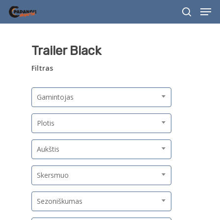
Men
Skip
to
search
main
content
Trailer Black
Filtras
Gamintojas
Plotis
Aukštis
Skersmuo
Sezoniškumas